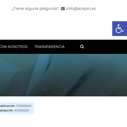
¿Tiene alguna pregunta?
info@acepro.es
Abrir
CON NOSOTROS
TRANSPARENCIA
blicación:
17/06/2020
alización:
31/10/2025