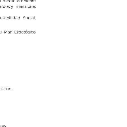
 el medio ambiente
ividuos y miembros
abilidad Social,
u Plan Estratégico
os son:
res