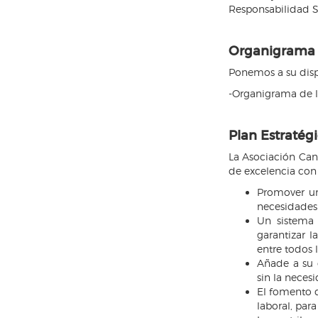
Responsabilidad So
Organigrama
Ponemos a su disp
-Organigrama de l
Plan Estratég
La Asociación Cana
de excelencia con 
Promover un
necesidades 
Un sistema 
garantizar l
entre todos 
Añade a su 
sin la necesi
El fomento d
laboral, para