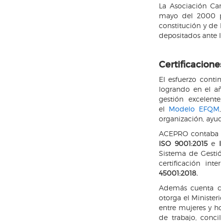
La Asociación Ca
mayo del 2000 p
constitución y de 
depositados ante 
Certificacione
El esfuerzo conti
logrando en el añ
gestión excelent
el
Modelo EFQM
organización, ayu
ACEPRO contaba 
ISO 9001:2015
e
Sistema de Gesti
certificación in
45001:2018.
Además cuenta 
otorga el Minister
entre mujeres y h
de trabajo, concil