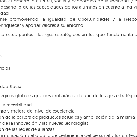
ión al desarrollo cultural, social y económico de la sociedad y
 desarrollo de las capacidades de los alumnos en cuanto a ind
edad
nte promoviendo la Igualdad de Oportunidades y la Respons
nriquecer y aportar valores a su entorno.
a estos puntos, los ejes estratégicos en los que fundamenta s
n
vicios
idad Social
atégicos globales que desarrollarán cada uno de los ejes estratégic
la rentabilidad
to y mejora del nivel de excelencia
n de la cartera de productos actuales y ampliación de la misma
 de la innovación y las nuevas tecnologías
n de las redes de alianzas
 implicación y el orgullo de pertenencia del personal y los profeso