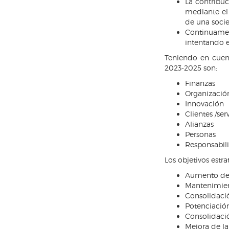
La contribuc
mediante el
de una soci
Continuame
intentando e
Teniendo en cuent
2023-2025 son:
Finanzas
Organizació
Innovación
Clientes /ser
Alianzas
Personas
Responsabil
Los objetivos estr
Aumento de 
Mantenimien
Consolidació
Potenciación
Consolidació
Mejora de la