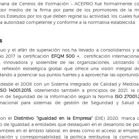
naria de Centros de Formación – ACEPRO fue formalmente con
or medio de la firma por parte de los promotores de la m
los Estatutos por los que deben regirse su actividad, los cuales
la autoridad competente y conforme a la normativa establecida.
s
nuo y el afán de superación nos ha llevado a consolidarnos y a
o 2017 la certificación
EFQM 500 +
, certificación internacion
e, innovadora y sostenible de las organizaciones, utilizando 
, reflexión estratégica global que ofrece una visión integral d
dando a potenciar sus puntos fuertes y a aprovechar las oportuni
desde el 2008 con un Sistema Integrado de Calidad y Medio
ISO 14001:2015
, obteniendo también a principios de 2021, la c
ón de Seguridad de la Información según la Norma
ISO 27001
ternacional para sistemas de gestión de Seguridad y Salud
con el
Distintivo “Igualdad en la Empresa”
(DIE) 2020, marca 
io de Igualdad a entidades que destaquen en el desarrollo de pol
ombres en el ámbito laboral, en áreas como el acceso al empleo
iación y corresponsabilidad, la política retributiva, la comunic