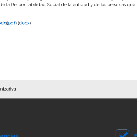
e la Responsabilidad Social de la entidad y de las personas que 
odt
)(
pdf
) (
docx
)
nizativa