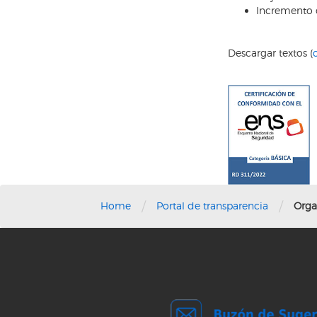
Incremento d
Descargar textos (
/
/
Home
Portal de transparencia
Orga