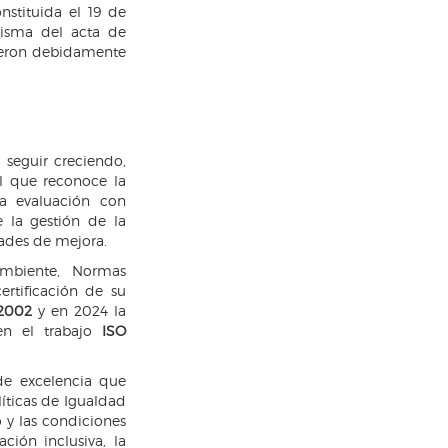
stituida el 19 de
isma del acta de
 fueron debidamente
 seguir creciendo,
al que reconoce la
la evaluación con
e la gestión de la
dades de mejora.
ambiente, Normas
ertificación de su
:2002
y en 2024 la
 en el trabajo
ISO
de excelencia que
íticas de Igualdad
 y las condiciones
ación inclusiva, la