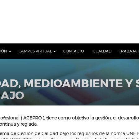
CIÓN
CAMPUS VIRTUAL
CONTACTO
IGUALDAD
TRABAJA 
DAD, MEDIOAMBIENTE Y
BAJO
ofesional ( ACEPRO )
,
tiene como objetivo la gestión, el desarroll
ontinua y reglada.
stema de Gestión de Calidad bajo los requisitos de la norma UNE