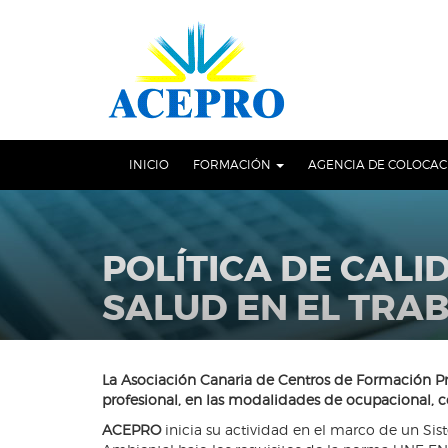
Skip
OSE
to
U
content
INICIO
FORMACIÓN
AGENCIA DE COLOCA
POLÍTICA DE CALI
SALUD EN EL TRA
La Asociación Canaria de Centros de Formación Pr
profesional, en las modalidades de ocupacional, c
ACEPRO
inicia su actividad en el marco de un Si