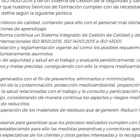
ISO 14001:2015 y de un Sistema de Gestión de la Seguridad y Salu
r que nuestros Servicios de Formación cumplan con las necesidad
 define según la siguiente política:
riterios de calidad, contando para ello con el personal más idóne
ciones de aprendizaje.
 forma continua un Sistema Integrado de Gestión de Calidad y d
nternacionales ISO 9001:2015, ISO 14001:2015 e ISO 45001.
slación y reglamentación vigente así como los posibles requerimi
voluntariamente asumidos.
de seguridad y salud en el trabajo y evaluarla periódicamente, c
vos y metas previstas, consiguiendo con ello la mejora medioambi
enerados con el fin de prevenirlos, eliminarlos o minimizarlos.
ón de la contaminación, protección medioambiental, proporción 
 la salud relacionadas con el trabajo y la consulta y participación
o, considerando de manera continua los aspectos y riesgos medio
 de reducirlos.
 recuperación de los materiales de residuos que se generen. Reduci
esarias para garantizar que los procesos realizados cumplen con lo
estableciendo para ello las medidas preventivas y correctoras apr
xpectativas de los clientes y otras partes interesadas y la recogi