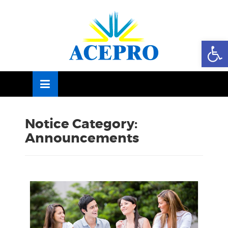
Skip
OSE
to
U
content
Abrir
Notice Category:
Announcements