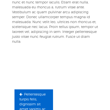
nunc et nunc tempor iaculis. Etiam erat nulla,
malesuada eu rhoncus a, rutrum vitae ante.
Vestibulum ac quam pulvinar arcu adipiscing
semper. Donec ullamcorper tempus magna id
malesuada. Nunc velit leo, ultrices non rhoncus et,
scelerisque nec lacus. Proin tellus ipsum, tempor ut
laoreet vel, adipiscing in sem. Integer pellentesque
justo vitae nunc feugiat rutrum. Fusce ut diam
nulla.
Navegación
de
entradas
Pellentesque
turpis felis,
dignissim sit
amet sagittis ac