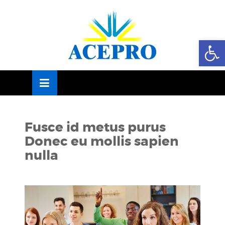
Skip
OSE
to
U
content
Abrir
Fusce id metus purus
Donec eu mollis sapien
nulla