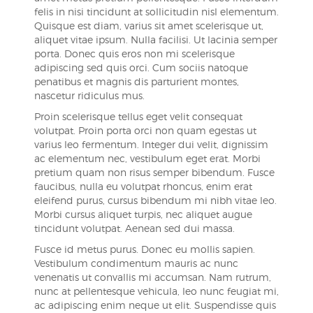
felis in nisi tincidunt at sollicitudin nisl elementum.
Quisque est diam, varius sit amet scelerisque ut,
aliquet vitae ipsum. Nulla facilisi. Ut lacinia semper
porta. Donec quis eros non mi scelerisque
adipiscing sed quis orci. Cum sociis natoque
penatibus et magnis dis parturient montes,
nascetur ridiculus mus.
Proin scelerisque tellus eget velit consequat
volutpat. Proin porta orci non quam egestas ut
varius leo fermentum. Integer dui velit, dignissim
ac elementum nec, vestibulum eget erat. Morbi
pretium quam non risus semper bibendum. Fusce
faucibus, nulla eu volutpat rhoncus, enim erat
eleifend purus, cursus bibendum mi nibh vitae leo.
Morbi cursus aliquet turpis, nec aliquet augue
tincidunt volutpat. Aenean sed dui massa.
Fusce id metus purus. Donec eu mollis sapien.
Vestibulum condimentum mauris ac nunc
venenatis ut convallis mi accumsan. Nam rutrum,
nunc at pellentesque vehicula, leo nunc feugiat mi,
ac adipiscing enim neque ut elit. Suspendisse quis